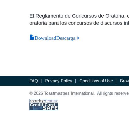
El Reglamento de Concursos de Oratoria, en 
oratoria para los concursos de discursos in
DownloadDescarga
FAQ
|
Privacy Policy
|
Conditions of Use
|
Brow
© 2026 Toastmasters International. All rights reserve