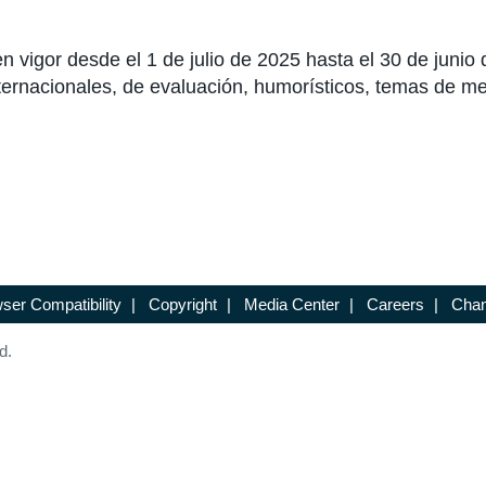
vigor desde el 1 de julio de 2025 hasta el 30 de junio 
ternacionales, de evaluación, humorísticos, temas de me
ser Compatibility
|
Copyright
|
Media Center
|
Careers
|
Chan
d.