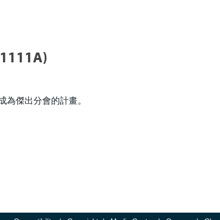
111A)
成為傑出分會的計畫。