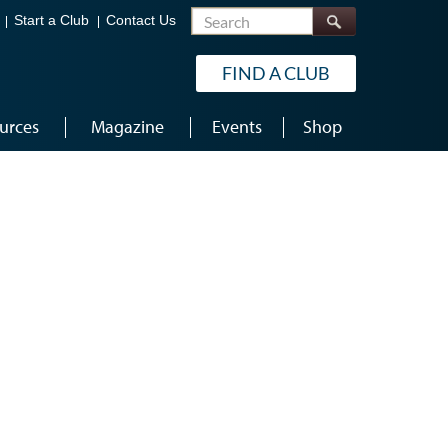
Search
Start a Club
Contact Us
FIND A CLUB
urces
Magazine
Events
Shop