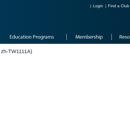
Login
Find a Club
Education Programs
Membership
Reso
h-TW1111A)