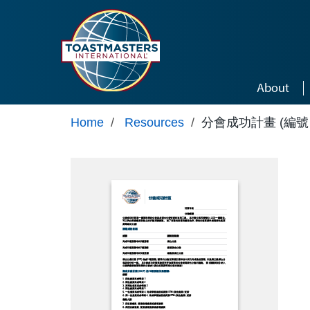
Skip to main content
About
Home
/
Resources
/
分會成功計畫 (編號 z