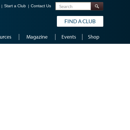
Search
Start a Club
Contact Us
FIND A CLUB
urces
Magazine
Events
Shop