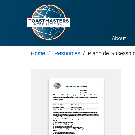
Skip to main content
About
Home
/
Resources
/
Plano de Sucesso 