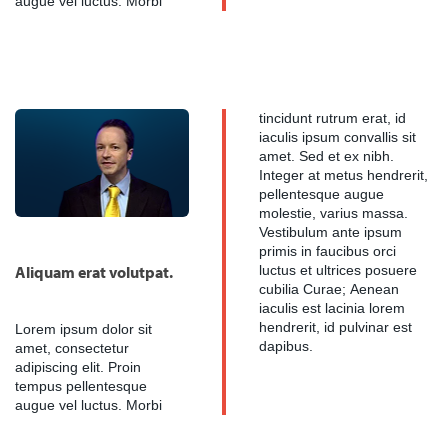
augue vel luctus. Morbi
tincidunt rutrum erat, id
iaculis ipsum convallis sit
amet. Sed et ex nibh.
Integer at metus hendrerit,
pellentesque augue
molestie, varius massa.
Vestibulum ante ipsum
primis in faucibus orci
Aliquam erat volutpat.
luctus et ultrices posuere
cubilia Curae; Aenean
iaculis est lacinia lorem
Lorem ipsum dolor sit
hendrerit, id pulvinar est
dapibus.
amet, consectetur
adipiscing elit. Proin
tempus pellentesque
augue vel luctus. Morbi