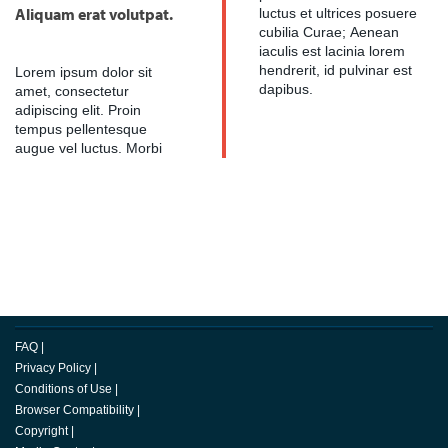
Aliquam erat volutpat.
luctus et ultrices posuere
cubilia Curae; Aenean
iaculis est lacinia lorem
hendrerit, id pulvinar est
Lorem ipsum dolor sit
dapibus.
amet, consectetur
adipiscing elit. Proin
tempus pellentesque
augue vel luctus. Morbi
FAQ
|
Privacy Policy
|
Conditions of Use
|
Browser Compatibility
|
Copyright
|