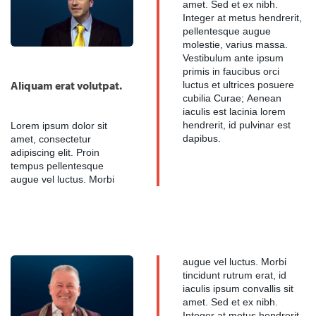
amet. Sed et ex nibh.
Integer at metus hendrerit,
pellentesque augue
molestie, varius massa.
Vestibulum ante ipsum
primis in faucibus orci
Aliquam erat volutpat.
luctus et ultrices posuere
cubilia Curae; Aenean
iaculis est lacinia lorem
Lorem ipsum dolor sit
hendrerit, id pulvinar est
dapibus.
amet, consectetur
adipiscing elit. Proin
tempus pellentesque
augue vel luctus. Morbi
augue vel luctus. Morbi
tincidunt rutrum erat, id
iaculis ipsum convallis sit
amet. Sed et ex nibh.
Integer at metus hendrerit,