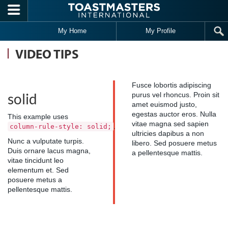
Skip to main content
My Home
My Profile
VIDEO TIPS
Fusce lobortis adipiscing
solid
purus vel rhoncus. Proin sit
amet euismod justo,
egestas auctor eros. Nulla
This example uses
vitae magna sed sapien
.
column-rule-style: solid;
ultricies dapibus a non
Nunc a vulputate turpis.
libero. Sed posuere metus
Duis ornare lacus magna,
a pellentesque mattis.
vitae tincidunt leo
elementum et. Sed
posuere metus a
pellentesque mattis.