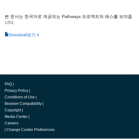
본 문서는 한국어로 제공되는 Pathways 프로젝트와 패스를 보여줍
니다.
Download보기
FAQ
|
Privacy Policy
|
Conditions of Use
|
Browser Compatibility
|
Copyright
|
Media Center
|
Careers
|
Change Cookie Preferences