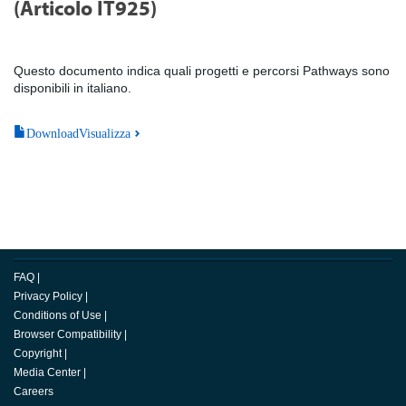
(Articolo IT925)
Questo documento indica quali progetti e percorsi Pathways sono
disponibili in italiano.
DownloadVisualizza
FAQ
|
Privacy Policy
|
Conditions of Use
|
Browser Compatibility
|
Copyright
|
Media Center
|
Careers