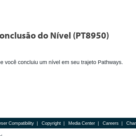
onclusão do Nível (PT8950)
ue você concluiu um nível em seu trajeto Pathways.
ser Compatibility
|
Copyright
|
Media Center
|
Careers
|
Chan