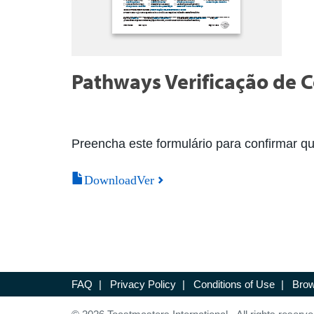
Pathways Verificação de C
Preencha este formulário para confirmar q
DownloadVer
FAQ
|
Privacy Policy
|
Conditions of Use
|
Brow