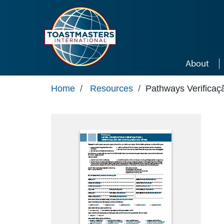
Skip to main content
About
Home
/
Resources
/
Pathways Verificaç