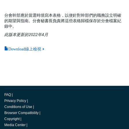
分會幹部應於當選時填寫本表格，以便針對幹部們的職務設立明確
的期望與指南。分會秘書長負責將這些表格歸檔保存於分會檔案紀
錄中。
此版本更新於2022年4月
Download線上檢視
FAQ
|
Privacy Policy
|
Conditions of Use
|
Browser Compatibility
|
Copyright
|
Media Center
|