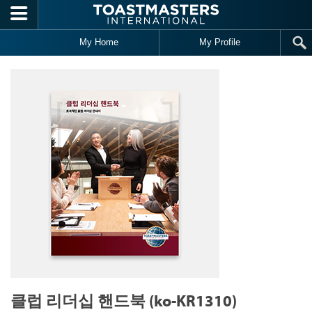
Skip to main content
My Home
My Profile
클럽 리더십 핸드북 (ko-KR1310)