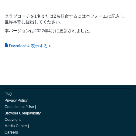
クラブコーチを1名または2名任命するには本フォームに記入し、
世界本部に提出してください。
本バージョンは2022年4月に更新されました。
Downloadを表示する
FAQ
|
Privacy Policy
|
Conditions of Use
|
Browser Compatibility
|
Copyright
|
Media Center
|
Careers