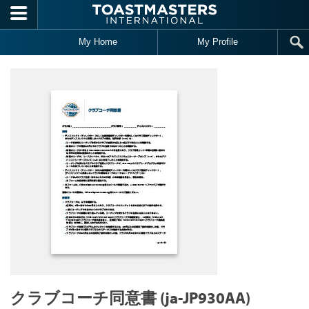
Skip to main content
My Home
My Profile
クラブコーチ同意書 (ja-JP930AA)