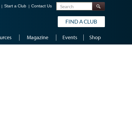
Search
Start a Club
Contact Us
FIND A CLUB
urces
Magazine
Events
Shop