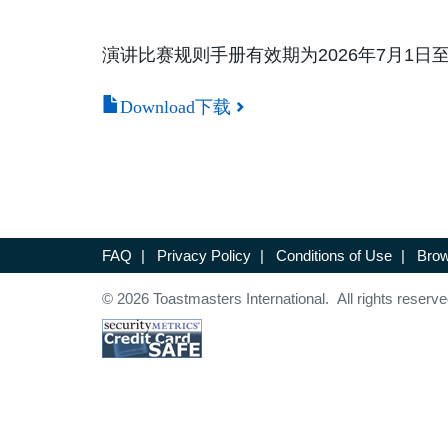
演讲比赛规则手册有效期为2026年7月1日
Download下载
FAQ
|
Privacy Policy
|
Conditions of Use
|
Brow
© 2026 Toastmasters International. All rights reserve