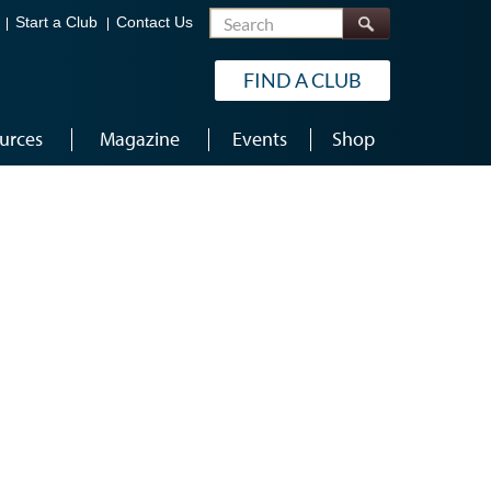
Search
Start a Club
Contact Us
FIND A CLUB
urces
Magazine
Events
Shop