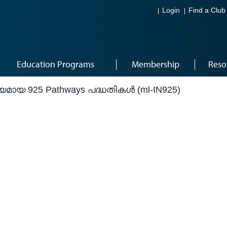
Login
Find a Club
Education Programs
Membership
Reso
മായ 925 Pathways പദ്ധതികൾ (ml-IN925)