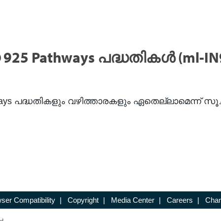
25 Pathways പദ്ധതികൾ (ml-IN
പദ്ധതികളും വഴിത്താരകളും ഏതെല്ലാമെന്ന് സൂചിപ്പ
ser Compatibility
|
Copyright
|
Media Center
|
Careers
|
Chan