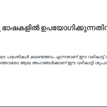
ു ഭാഷകളിൽ ഉപയോഗിക്കുന്നതിനു ള
ys പദ്ധതികൾ കണ്ടെത്താം എന്നതാണ് ഈ വഴികാട്ട് സൂ
ത്തവരോ ആയ അംഗങ്ങൾക്കാണ് ഈ വഴികാട്ടി ശുപാർശ