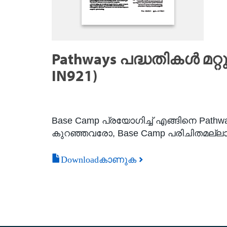
Pathways പദ്ധതികൾ മറ്റ
IN921)
Base Camp പ്രയോഗിച്ച് എങ്ങിനെ Pathwa
കുറഞ്ഞവരോ, Base Camp പരിചിതമല്ലാ
Downloadകാണുക