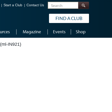
Search
Start a Club
Contact Us
FIND A CLUB
urces
Magazine
Events
Shop
ml-IN921)