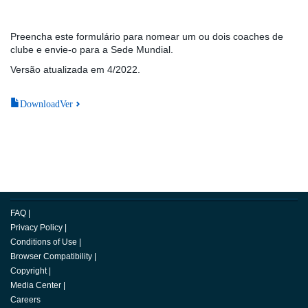
Preencha este formulário para nomear um ou dois coaches de
clube e envie-o para a Sede Mundial.
Versão atualizada em 4/2022.
DownloadVer
FAQ
|
Privacy Policy
|
Conditions of Use
|
Browser Compatibility
|
Copyright
|
Media Center
|
Careers