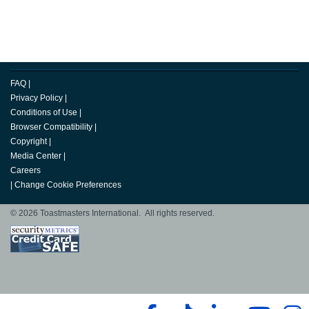
FAQ
|
Privacy Policy
|
Conditions of Use
|
Browser Compatibility
|
Copyright
|
Media Center
|
Careers
|
Change Cookie Preferences
© 2026 Toastmasters International. All rights reserved.