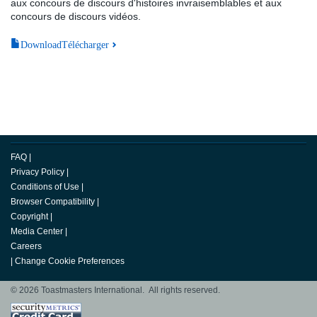
aux concours de discours d'histoires invraisemblables et aux
concours de discours vidéos.
DownloadTélécharger
FAQ
|
Privacy Policy
|
Conditions of Use
|
Browser Compatibility
|
Copyright
|
Media Center
|
Careers
|
Change Cookie Preferences
© 2026 Toastmasters International. All rights reserved.