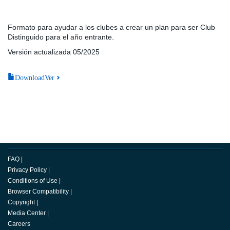
Formato para ayudar a los clubes a crear un plan para ser Club
Distinguido para el año entrante.
Versión actualizada 05/2025
DownloadVer
FAQ
|
Privacy Policy
|
Conditions of Use
|
Browser Compatibility
|
Copyright
|
Media Center
|
Careers