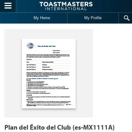
Skip to main content
My Home
My Profile
Plan del Éxito del Club (es-MX1111A)