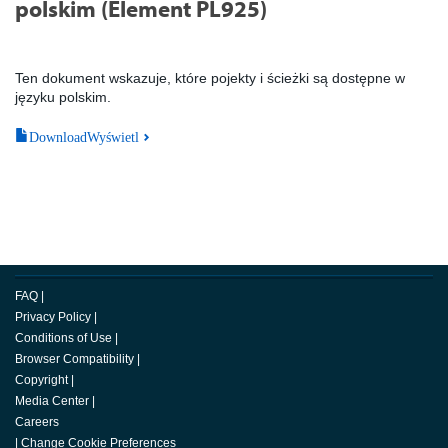
polskim (Element PL925)
Ten dokument wskazuje, które pojekty i ścieżki są dostępne w
języku polskim.
DownloadWyświetl
FAQ
|
Privacy Policy
|
Conditions of Use
|
Browser Compatibility
|
Copyright
|
Media Center
|
Careers
|
Change Cookie Preferences