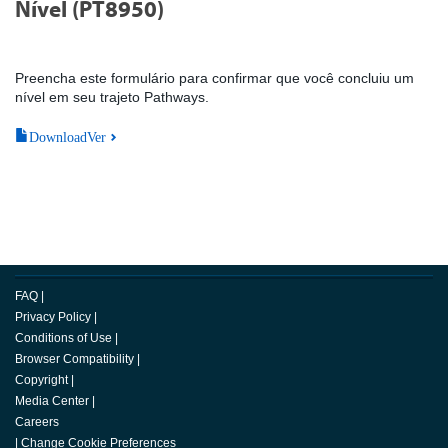
Nível (PT8950)
Preencha este formulário para confirmar que você concluiu um
nível em seu trajeto Pathways.
DownloadVer
FAQ
|
Privacy Policy
|
Conditions of Use
|
Browser Compatibility
|
Copyright
|
Media Center
|
Careers
|
Change Cookie Preferences