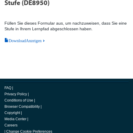
Stufe (DE8950)
Füllen Sie dieses Formular aus, um nachzuweisen, dass Sie eine
Stufe in Ihrem Lernpfad abgeschlossen haben.
DownloadAnzeigen
FAQ
|
Privacy Policy
|
Conditions of Use
|
Browser Compatibility
|
Copyright
|
Media Center
|
Careers
|
Change Cookie Preferences