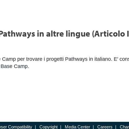
Pathways in altre lingue (Articolo
amp per trovare i progetti Pathways in italiano. E' cons
on Base Camp.
ser Compatibility
|
Copyright
|
Media Center
|
Careers
|
Chan