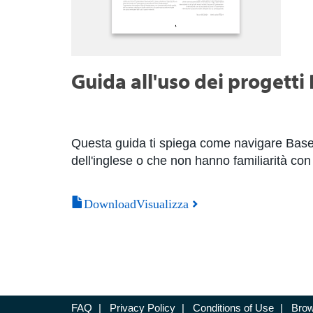
Guida all'uso dei progetti 
Questa guida ti spiega come navigare Base C
dell'inglese o che non hanno familiarità c
DownloadVisualizza
FAQ
|
Privacy Policy
|
Conditions of Use
|
Brow