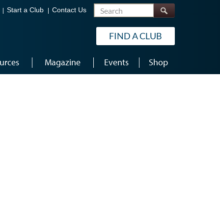
Search
Start a Club
Contact Us
FIND A CLUB
urces
Magazine
Events
Shop