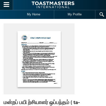
Skip to main content
My Home
My Profile
மன்றப் பயி ற்சியாளர் ஒப்பந்தம் ( ta-