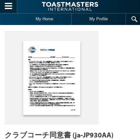
Skip to main content
My Home
My Profile
クラブコーチ同意書 (ja-JP930AA)