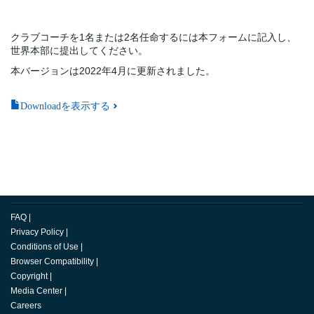
クラブコーチを1名または2名任命するには本フォームに記入し、
世界本部に提出してください。
本バージョンは2022年4月に更新されました。
Downloadを表示する
FAQ
|
Privacy Policy
|
Conditions of Use
|
Browser Compatibility
|
Copyright
|
Media Center
|
Careers