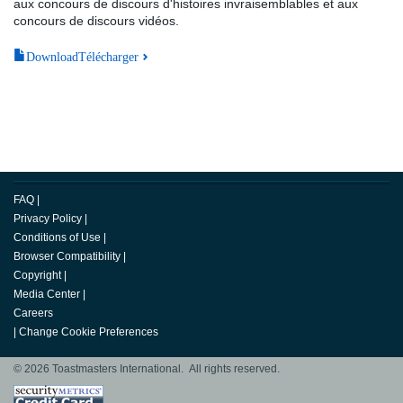
aux concours de discours d'histoires invraisemblables et aux
concours de discours vidéos.
DownloadTélécharger
FAQ
|
Privacy Policy
|
Conditions of Use
|
Browser Compatibility
|
Copyright
|
Media Center
|
Careers
|
Change Cookie Preferences
© 2026 Toastmasters International. All rights reserved.