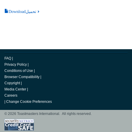
Downloadتحميل
FAQ
|
Privacy Policy
|
Conditions of Use
|
Browser Compatibility
|
Copyright
|
Media Center
|
Careers
|
Change Cookie Preferences
© 2026 Toastmasters International. All rights reserved.