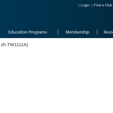
Login
Find a Club
Education Programs
Membership
Reso
h-TW1111A)