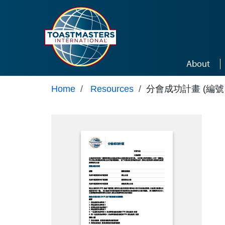
Skip to main content
About
Home
/
Resources
/
分會成功計畫 (編號 z