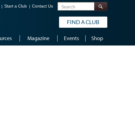
Search
Start a Club
Contact Us
FIND A CLUB
urces
Magazine
Events
Shop