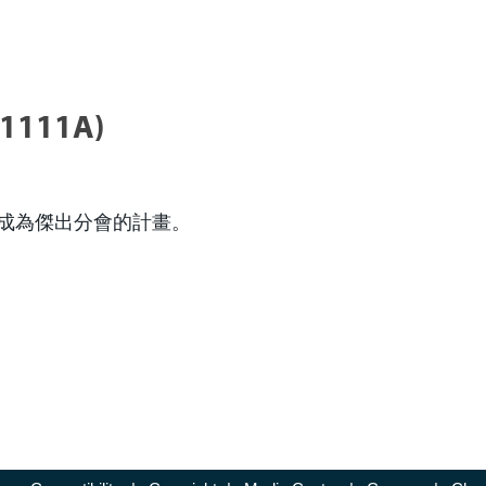
111A)
成為傑出分會的計畫。