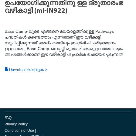
ഉപയോഗിക്കുന്നതിനു ള്ള ദ്രുതാരംഭ
വഴികാട്ടി (ml-IN922)
Base Camp-ലൂടെ എങ്ങനെ മലയാളത്തിലുള്ള Pathways
പദ്ധതികൾ കണ്ടെത്താം എന്നതാണ് ഈ വഴികാട്ടി
സൂചിപ്പിക്കുന്നത്. അല്പമെങ്കിലും ഇംഗ്ലീഷ് പരിജ്ഞാനം
ഉള്ളവരോ, Base Camp-നെപ്പറ്റി മുൻപരിചയമുള്ളവരോ ആയ
അംഗങ്ങൾക്കാണ് ഈ വഴികാട്ടി ശുപാർശ ചെയ്യപ്പെടുന്നത്.
Downloadകാണുക
FAQ
|
Privacy Policy
|
Conditions of Use
|