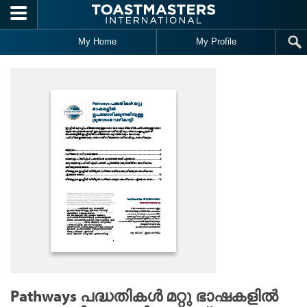
Skip to main content
My Home
My Profile
Pathways പദ്ധതികൾ മറ്റു ഭാഷകളിൽ