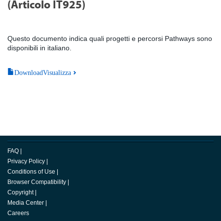
(Articolo IT925)
Questo documento indica quali progetti e percorsi Pathways sono
disponibili in italiano.
DownloadVisualizza
FAQ
|
Privacy Policy
|
Conditions of Use
|
Browser Compatibility
|
Copyright
|
Media Center
|
Careers