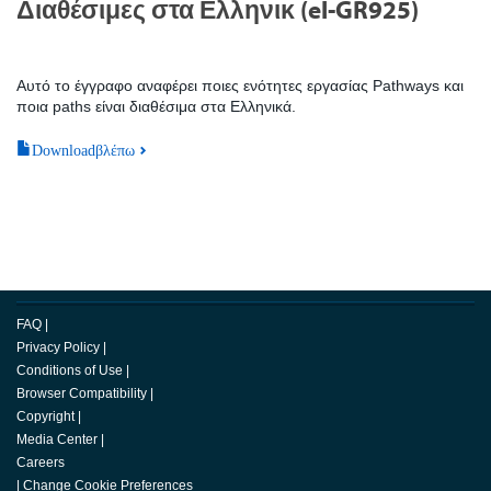
Διαθέσιμες στα Ελληνικ (el-GR925)
Αυτό το έγγραφο αναφέρει ποιες ενότητες εργασίας Pathways και
ποια paths είναι διαθέσιμα στα Ελληνικά.
Downloadβλέπω
FAQ
|
Privacy Policy
|
Conditions of Use
|
Browser Compatibility
|
Copyright
|
Media Center
|
Careers
|
Change Cookie Preferences