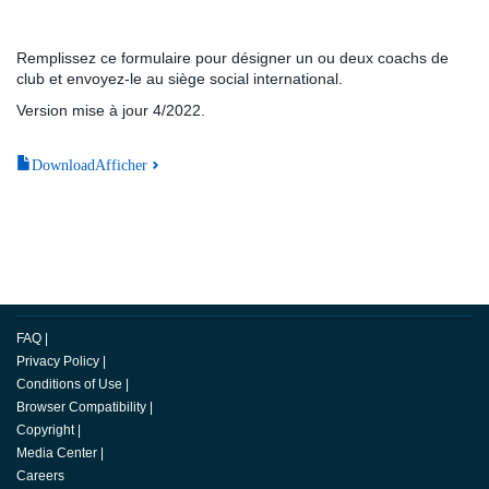
Remplissez ce formulaire pour désigner un ou deux coachs de
club et envoyez-le au siège social international.
Version mise à jour 4/2022.
DownloadAfficher
FAQ
|
Privacy Policy
|
Conditions of Use
|
Browser Compatibility
|
Copyright
|
Media Center
|
Careers