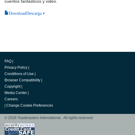
cuentos fantásticos y video.
DownloadDescarga
FAQ
|
Privacy Policy
|
Conditions of Use
|
Browser Compatibility
|
Copyright
|
Media Center
|
Careers
|
Change Cookie Preferences
© 2026 Toastmasters International. All rights reserved.