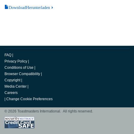
DownloadHerunterladen
FAQ
|
Privacy Policy
|
Conditions of Use
|
Browser Compatibility
|
Copyright
|
Media Center
|
Careers
|
Change Cookie Preferences
© 2026 Toastmasters International. All rights reserved.