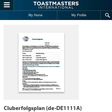
Skip to main content
My Home
My Profile
Cluberfolgsplan (de-DE1111A)