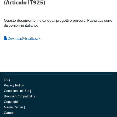
(Articolo IT925)
Questo documento indica quali progetti e percorsi Pathways sono
disponibili in italiano.
DownloadVisualizza
FAQ
|
Privacy Policy
|
Conditions of Use
|
Browser Compatibility
|
Copyright
|
Media Center
|
Careers