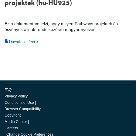
projektek (hu-HU925)
Ez a dokumentum jelzi, hogy milyen Pathways projektek és
ösvények állnak rendelkezésre magyar nyelven.
Downloadnézet
FAQ
|
Privacy Policy
|
Conditions of Use
|
Browser Compatibility
|
Copyright
|
Media Center
|
Careers
|
Change Cookie Preferences