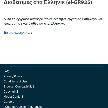
Διαθέσιμες στα Ελληνικ (el-GR925)
Αυτό το έγγραφο αναφέρει ποιες ενότητες εργασίας Pathways και
ποια paths είναι διαθέσιμα στα Ελληνικά.
Downloadβλέπω
FAQ
|
Privacy Policy
|
Conditions of Use
|
Browser Compatibility
|
Copyright
|
Media Center
|
Careers
|
Change Cookie Preferences