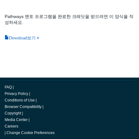
Pathways 멘토 프로그램을 완료한 크레딧을 받으려면 이 양식을 작
성하세요.
Download보기
FAQ
|
Privacy Policy
|
Conditions of Use
|
Browser Compatibility
|
Copyright
|
Media Center
|
Careers
|
Change Cookie Preferences