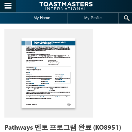
Skip to main content
My Home
My Profile
Pathways 멘토 프로그램 완료 (KO8951)