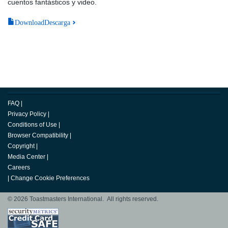
cuentos fantásticos y video.
DownloadDescarga
FAQ
|
Privacy Policy
|
Conditions of Use
|
Browser Compatibility
|
Copyright
|
Media Center
|
Careers
|
Change Cookie Preferences
© 2026 Toastmasters International. All rights reserved.