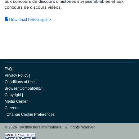
aux concours de discours d'histoires invraisemblables et aux
concours de discours vidéos.
DownloadTélécharger
FAQ
|
Privacy Policy
|
Conditions of Use
|
Browser Compatibility
|
Copyright
|
Media Center
|
Careers
|
Change Cookie Preferences
© 2026 Toastmasters International. All rights reserved.