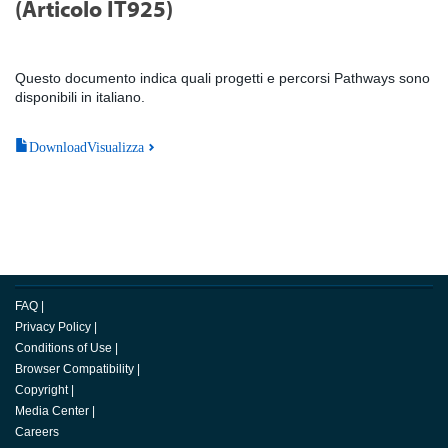
(Articolo IT925)
Questo documento indica quali progetti e percorsi Pathways sono
disponibili in italiano.
DownloadVisualizza
FAQ
|
Privacy Policy
|
Conditions of Use
|
Browser Compatibility
|
Copyright
|
Media Center
|
Careers