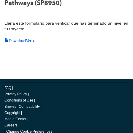
Pathways (SP8950)
Llena este formulario para verificar que has terminado un nivel en
tu trayecto.
DownloadVer
FAQ
|
Privacy Policy
|
Conditions of Use
|
Browser Compatibility
|
Copyright
|
Media Center
|
Careers
|
Change Cookie Preferences