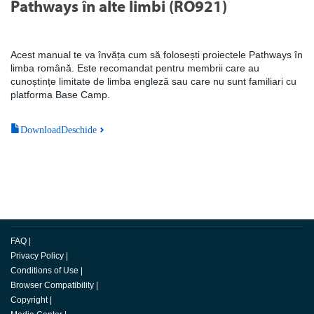
Pathways în alte limbi (RO921)
Acest manual te va învăța cum să folosești proiectele Pathways în
limba română. Este recomandat pentru membrii care au
cunoștințe limitate de limba engleză sau care nu sunt familiari cu
platforma Base Camp.
DownloadDeschide
FAQ
|
Privacy Policy
|
Conditions of Use
|
Browser Compatibility
|
Copyright
|