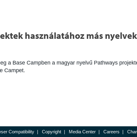
jektek használatához más nyelve
 meg a Base Campben a magyar nyelvű Pathways projektek
se Campet.
ser Compatibility
|
Copyright
|
Media Center
|
Careers
|
Chan