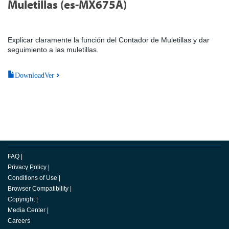
Muletillas (es-MX675A)
Explicar claramente la función del Contador de Muletillas y dar
seguimiento a las muletillas.
DownloadVer
FAQ
|
Privacy Policy
|
Conditions of Use
|
Browser Compatibility
|
Copyright
|
Media Center
|
Careers