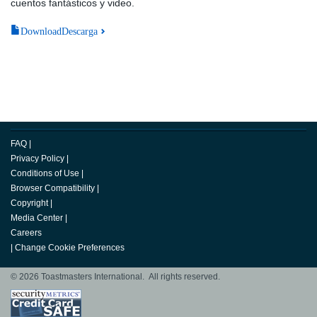
cuentos fantásticos y video.
DownloadDescarga
FAQ
|
Privacy Policy
|
Conditions of Use
|
Browser Compatibility
|
Copyright
|
Media Center
|
Careers
|
Change Cookie Preferences
© 2026 Toastmasters International. All rights reserved.