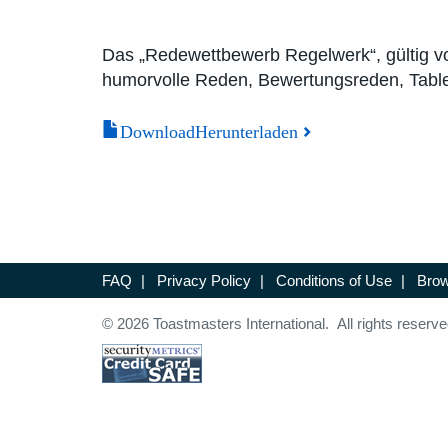
Das „Redewettbewerb Regelwerk“, gültig vom
humorvolle Reden, Bewertungsreden, Table
DownloadHerunterladen
FAQ
|
Privacy Policy
|
Conditions of Use
|
Brow
© 2026 Toastmasters International. All rights reserve