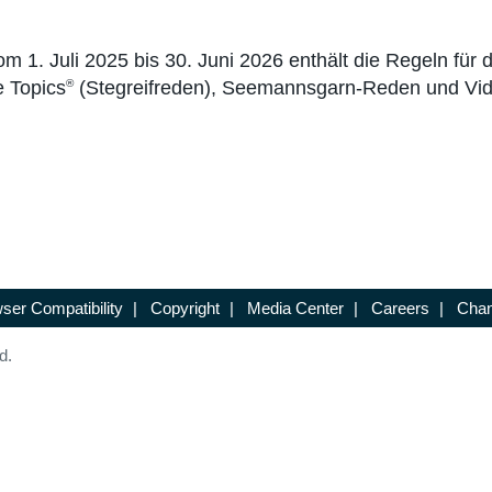
 1. Juli 2025 bis 30. Juni 2026 enthält die Regeln für
 Topics
(Stegreifreden), Seemannsgarn-Reden und Vi
®
ser Compatibility
|
Copyright
|
Media Center
|
Careers
|
Chan
d.