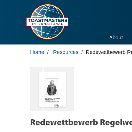
Skip to main content
About
Home
/
Resources
/
Redewettbewerb Re
Redewettbewerb Regelwe