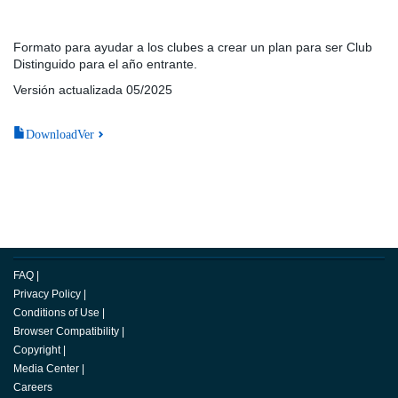
Formato para ayudar a los clubes a crear un plan para ser Club
Distinguido para el año entrante.
Versión actualizada 05/2025
DownloadVer
FAQ
|
Privacy Policy
|
Conditions of Use
|
Browser Compatibility
|
Copyright
|
Media Center
|
Careers