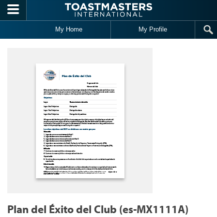
Skip to main content
My Home
My Profile
Plan del Éxito del Club (es-MX1111A)